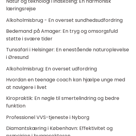
Natur og teknologi i indskoling: En harmonisk
læringsrejse
Alkoholmisbrug - En overset sundhedsudfordring
Bedemand på Amager: En tryg og omsorgsfuld
støtte i svære tider
Tunsafari i Helsingør: En enestående naturoplevelse
i Øresund
Alkoholmisbrug: En overset udfordring
Hvordan en teenage coach kan hjælpe unge med
at navigere i livet
Kiropraktik: En nøgle til smertelindring og bedre
funktion
Professionel VVS-tjeneste i Nyborg
Diamantskæring i København: Effektivitet og
præcision i byggesektoren