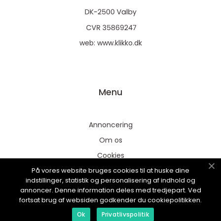
web:
www.klikko.dk
Menu
Annoncering
Om os
Cookies
På vores website bruges cookies til at huske dine
Kontakt os
indstillinger, statistik og personalisering af indhold og
Sitemap
annoncer. Denne information deles med tredjepart. Ved
fortsat brug af websiden godkender du cookiepolitikken.
Ok
Privatlivspolitik