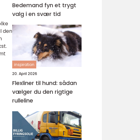
Bedemand fyn et trygt
valg i en svær tid
olke
l den
n
st.
amt
inspiration
20. April 2026
Flexliner til hund: sådan
vælger du den rigtige
rulleline