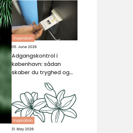
inspiration
05. June 2026
Adgangskontrol i
københavn: sådan
skaber du tryghed og
overblik
inspiration
31. May 2026