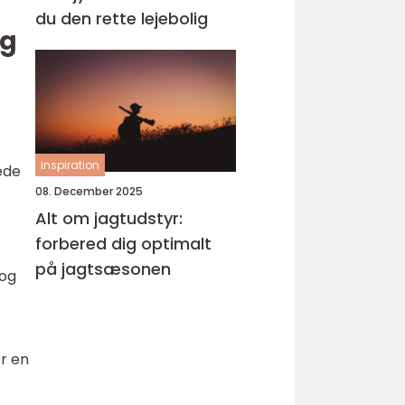
du den rette lejebolig
og
inspiration
ede
08. December 2025
Alt om jagtudstyr:
forbered dig optimalt
på jagtsæsonen
 og
r en