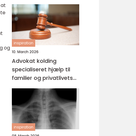
 at
gte
at
s
inspiration
ng og
10. March 2026
Advokat kolding
specialiseret hjælp til
familier og privatlivets
jura
inspiration
08. March 2026