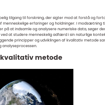
lig tilgang til forskning, der sigter mod at forstå og fort
 menneskelige erfaringer og holdninger. I modsætning ti
er på at indsamle og analysere numeriske data, søger de
gt ved at studere menneskelig adfærd i sin naturlige kontek
ggende principper og udviklingen af kvalitativ metode s
og analyseprocessen.
 kvalitativ metode