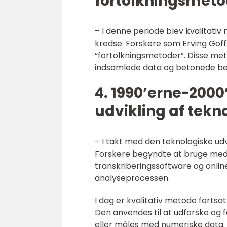
fortolkningsmeto
– I denne periode blev kvalitati
kredse. Forskere som Erving Go
“fortolkningsmetoder”. Disse met
indsamlede data og betonede bet
4. 1990’erne-2000
udvikling af tekn
– I takt med den teknologiske udv
Forskere begyndte at bruge medi
transkriberingssoftware og online
analyseprocessen.
I dag er kvalitativ metode fortsat e
Den anvendes til at udforske og 
eller måles med numeriske data.