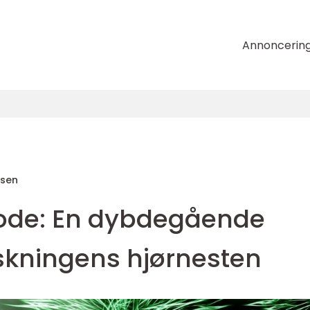
Annoncerin
nsen
tode: En dybdegående
rskningens hjørnesten