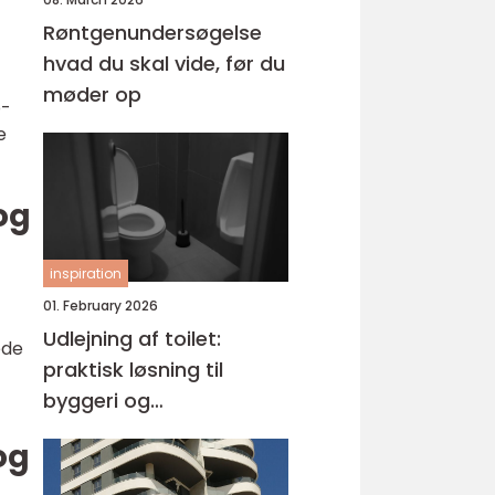
Røntgenundersøgelse
hvad du skal vide, før du
møder op
o-
e
og
inspiration
01. February 2026
Udlejning af toilet:
ede
praktisk løsning til
byggeri og
arrangementer
og