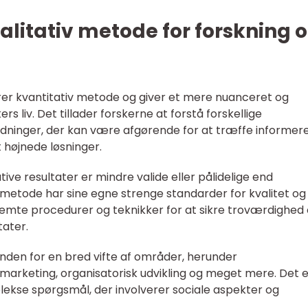
alitativ metode for forskning 
r kvantitativ metode og giver et mere nuanceret og
 liv. Det tillader forskerne at forstå forskellige
ydninger, der kan være afgørende for at træffe informer
t højnede løsninger.
tive resultater er mindre valide eller pålidelige end
iv metode har sine egne strenge standarder for kvalitet og
stemte procedurer og teknikker for at sikre troværdighed
tater.
nden for en bred vifte af områder, herunder
arketing, organisatorisk udvikling og meget mere. Det e
plekse spørgsmål, der involverer sociale aspekter og