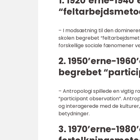
1. 1920’erne-1940
“feltarbejdsmet
– I modsætning til den dominerend
skolen begrebet “feltarbejdsmet
forskellige sociale fænomener ve
2. 1950’erne-1960
begrebet “partic
– Antropologi spillede en vigtig r
“participant observation”. Antr
og interagerede med de kulturer, 
betydninger.
3. 1970’erne-1980