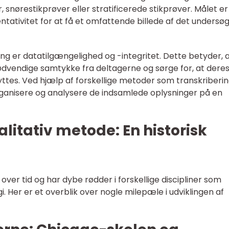
nørestikprøver eller stratificerede stikprøver. Målet er
ativitet for at få et omfattende billede af det undersø
ning er datatilgængelighed og -integritet. Dette betyder, 
ødvendige samtykke fra deltagerne og sørge for, at dere
ttes. Ved hjælp af forskellige metoder som transkriberi
rganisere og analysere de indsamlede oplysninger på en
litativ metode: En historisk
 over tid og har dybe rødder i forskellige discipliner som
i. Her er et overblik over nogle milepæle i udviklingen af