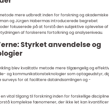
der
v metode mere udbredt inden for forskning og akademiske
ffman og Jürgen Habermas introducerede begrebet
oder fokuserede på at forstå den subjektive oplevelse af
ydningen af forskerens fortolkning og analyseniveau.
’erne: Styrket anvendelse og
ologier
ikling blev kvalitativ metode mere tilgængelig og effektiv
e- og kommunikationsteknologier som optageudstyr, dig
 surveys for at facilitere dataindsamlingen og -
n vital tilgang til forskning inden for forskellige discipline
forstå komplekse fænomener, der ikke let kan kvantifice