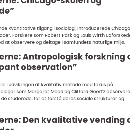
’erne: Chicago-skolen og
ode”
e kvantitative tilgang i sociologi, introducerede Chicag
ode”. Forskere som Robert Park og Louis Wirth udforsked
d at observere og deltage i samfundets naturlige miljø.
’erne: Antropologisk forskning 
ipant observation”
olle i udviklingen af kvalitativ metode med fokus på
opologer som Margaret Mead og Clifford Geertz observer
de studerede, for at forstå deres sociale strukturer og
’erne: Den kvalitative vending 