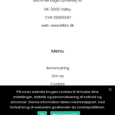
web:
www.klikko.dk
Menu
Annoncering
Om os
Cookies
På vores website bruges cookies til at huske dine
Kontakt os
indstillinger, statistik og personalisering af indhold og
Sitemap
annoncer. Denne information deles med tredjepart. Ved
fortsat brug af websiden godkender du cookiepolitikken.
Ok
Privatlivspolitik