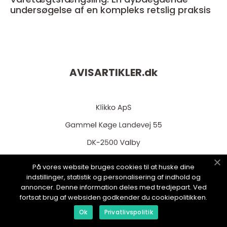
undersøgelse af en kompleks retslig praksis
AVISARTIKLER.
dk
På vores website bruges cookies til at huske dine
web:
www.klikko.dk
indstillinger, statistik og personalisering af indhold og
annoncer. Denne information deles med tredjepart. Ved
fortsat brug af websiden godkender du cookiepolitikken.
Ok
Privatlivspolitik
Menu