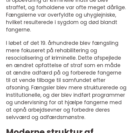
til opbevaring af kriminelle indtil de blev
straffet, og forholdene var ofte meget dårlige.
Fængslerne var overfyldte og uhygiejniske,
hvilket resulterede i sygdom og død blandt
fangerne.
I løbet af det 19. århundrede blev fængsling
mere fokuseret på rehabilitering og
resocialisering af kriminelle. Dette afspejlede
en ændret opfattelse af straf som en måde
at ændre adfærd på og forberede fangerne
til at vende tilbage til samfundet efter
afsoning. Fængsler blev mere strukturerede og
institutionelle, og der blev indført programmer
og undervisning for at hjælpe fangerne med
at opnå arbejdsevner og forbedre deres
selvværd og adfærdsmønstre.
Moderne struktur af