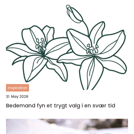
inspiration
31. May 2026
Bedemand fyn et trygt valg i en svær tid