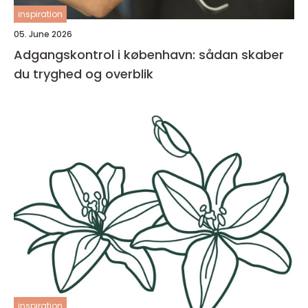
inspiration
05. June 2026
Adgangskontrol i københavn: sådan skaber
du tryghed og overblik
inspiration