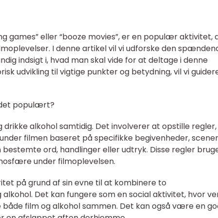
ng games” eller “booze movies”, er en populær aktivitet, 
moplevelser. I denne artikel vil vi udforske den spænden
ndig indsigt i, hvad man skal vide for at deltage i denne
isk udvikling til vigtige punkter og betydning, vil vi guider
r det populært?
 drikke alkohol samtidig. Det involverer at opstille regler
 under filmen baseret på specifikke begivenheder, scene
estemte ord, handlinger eller udtryk. Disse regler bruges
tmosfære under filmoplevelsen.
itet på grund af sin evne til at kombinere to
alkohol. Det kan fungere som en social aktivitet, hvor v
de både film og alkohol sammen. Det kan også være en go
er en afslappet aften derhjemme.