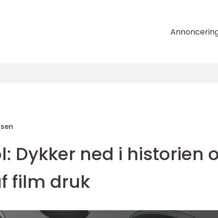
Annoncerin
nsen
l: Dykker ned i historien 
 film druk