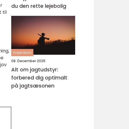
r
du den rette lejebolig
 til
ning,
inspiration
be
08. December 2025
jov
Alt om jagtudstyr:
forbered dig optimalt
på jagtsæsonen