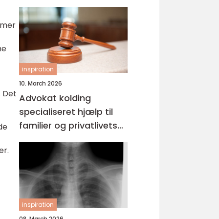
ammer
ne
inspiration
10. March 2026
. Det
Advokat kolding
specialiseret hjælp til
familier og privatlivets
de
jura
er.
inspiration
08. March 2026