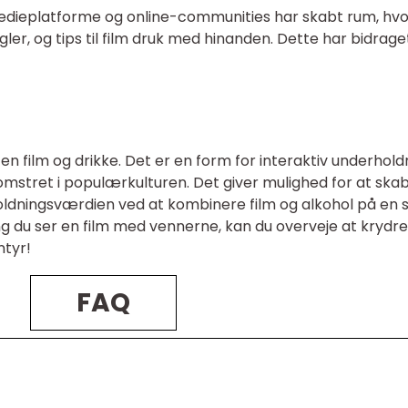
edieplatforme og online-communities har skabt rum, hvo
gler, og tips til film druk med hinanden. Dette har bidraget
en film og drikke. Det er en form for interaktiv underhold
blomstret i populærkulturen. Det giver mulighed for at ska
ldningsværdien ved at kombinere film og alkohol på en s
 du ser en film med vennerne, kan du overveje at krydre
ntyr!
FAQ