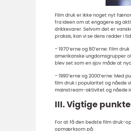
Film druk er ikke noget nyt fæno
fra ideen om at engagere sig akt
drikkevarer. Selvom det er vansk
praksis, kan vi se dens rødder i 
– 1970’erne og 80’erne: Film druk 
amerikanske ungdomsgrupper ofte
blev set som en sjov måde at ny
– 1990’erne og 2000’erne: Med pu
film druk i popularitet og nåede 
mainstream-aktivitet og nåede in
III. Vigtige punkt
For at få den bedste film druk-op
opmærksom på: