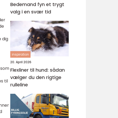
Bedemand fyn et trygt
valg i en svær tid
der
de
e dig
inspiration
20. April 2026
, som
Flexliner til hund: sådan
r
vælger du den rigtige
 til
rulleline
enner
d