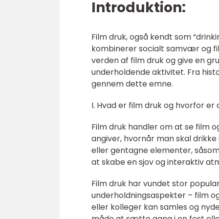
Introduktion:
Film druk, også kendt som “drinki
kombinerer socialt samvær og fil
verden af film druk og give en gru
underholdende aktivitet. Fra histor
gennem dette emne.
I. Hvad er film druk og hvorfor e
Film druk handler om at se film og
angiver, hvornår man skal drikke
eller gentagne elementer, såsom b
at skabe en sjov og interaktiv a
Film druk har vundet stor popular
underholdningsaspekter – film og 
eller kolleger kan samles og ny
måde at sætte gang i en fest ell