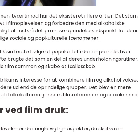
men, tværtimod har det eksisteret i flere årtier. Det st
ivt i filmoplevelsen og forbedre den med alkoholiske
eligt at fastslå det præcise oprindelsestidspunkt for den
tidlige sociale og popkulturelle fænomener.
fik sin første bølge af popularitet i denne periode, hvor
 brugte det som en del af deres underholdningsrutiner
de film sammen og skabe et fællesskab.
blikums interesse for at kombinere film og alkohol vokse
videre ud end de oprindelige grupper. Det blev en mere
d i folkekulturen gennem filmreferencer og sociale medi
er ved film druk:
levelse er der nogle vigtige aspekter, du skal være