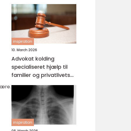
inspiration
10. March 2026
Advokat kolding
specialiseret hjælp til
familier og privatlivets
jura
fære.
inspiration
08. March 2026