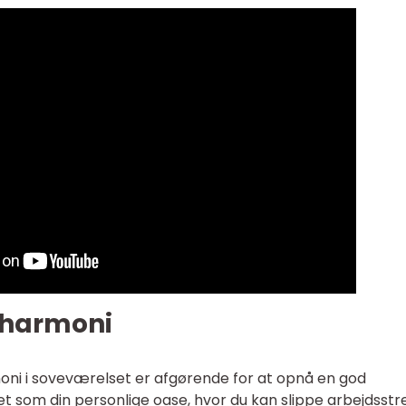
g harmoni
moni i soveværelset er afgørende for at opnå en god
 som din personlige oase, hvor du kan slippe arbejdsstr