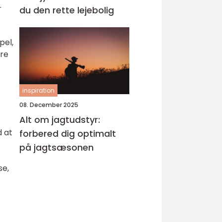
r
du den rette lejebolig
pel,
ere
inspiration
08. December 2025
Alt om jagtudstyr:
d at
forbered dig optimalt
på jagtsæsonen
se,