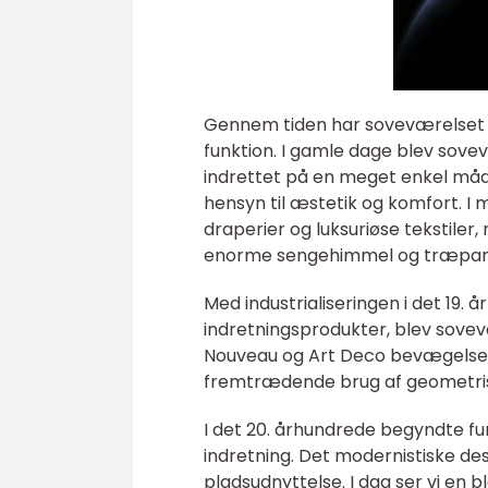
Gennem tiden har soveværelset g
funktion. I gamle dage blev sove
indrettet på en meget enkel måd
hensyn til æstetik og komfort. 
draperier og luksuriøse tekstil
enorme sengehimmel og træpan
Med industrialiseringen i det 19
indretningsprodukter, blev sovevær
Nouveau og Art Deco bevægelser
fremtrædende brug af geometris
I det 20. århundrede begyndte f
indretning. Det modernistiske des
pladsudnyttelse. I dag ser vi en b