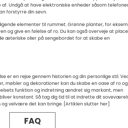
e af. Undgå at have elektroniske enheder såsom telefone
an forstyrre din søvn.
roligende elementer til rummet. Grønne planter, for eksem
ren og give en følelse af ro. Du kan også overveje at plac
e æteriske olier på sengebordet for at skabe en
 er en rejse gennem historien og din personlige stil. Ve
ler, møbler og dekorationer kan du skabe en oase af ro og
elsets funktion og indretning ændret sig markant, men
iver konstant. Så tag dig tid til at indrette dit soveværel
og velvære det kan bringe. [Artiklen slutter her]
FAQ