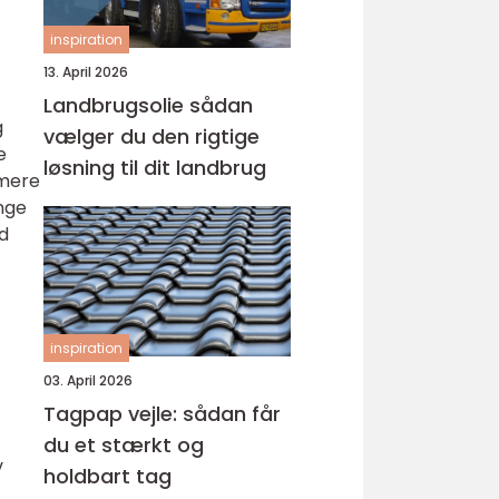
inspiration
13. April 2026
Landbrugsolie sådan
g
vælger du den rigtige
e
løsning til dit landbrug
 mere
nge
d
inspiration
03. April 2026
Tagpap vejle: sådan får
du et stærkt og
v
holdbart tag