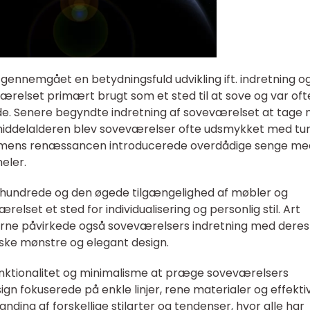
ennemgået en betydningsfuld udvikling ift. indretning o
værelset primært brugt som et sted til at sove og var oft
e. Senere begyndte indretning af soveværelset at tage
I middelalderen blev soveværelser ofte udsmykket med tu
er, mens renæssancen introducerede overdådige senge me
eler.
. århundrede og den øgede tilgængelighed af møbler og
elset et sted for individualisering og personlig stil. Art
ne påvirkede også soveværelsers indretning med deres
ke mønstre og elegant design.
unktionalitet og minimalisme at præge soveværelsers
ign fokuserede på enkle linjer, rene materialer og effekti
landing af forskellige stilarter og tendenser, hvor alle har