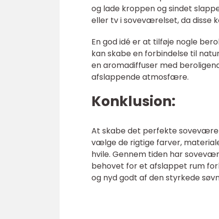
og lade kroppen og sindet slapp
eller tv i soveværelset, da disse k
En god idé er at tilføje nogle be
kan skabe en forbindelse til natu
en aromadiffuser med beroligend
afslappende atmosfære.
Konklusion:
At skabe det perfekte soveværelse
vælge de rigtige farver, materia
hvile. Gennem tiden har sovevær
behovet for et afslappet rum forbl
og nyd godt af den styrkede søvn 