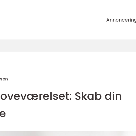
Annoncerin
nsen
soveværelset: Skab din
se