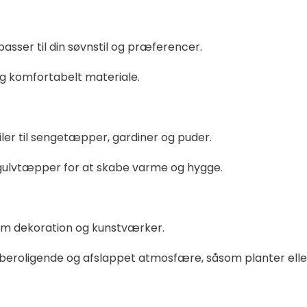
 passer til din søvnstil og præferencer.
og komfortabelt materiale.
iler til sengetæpper, gardiner og puder.
r gulvtæpper for at skabe varme og hygge.
nem dekoration og kunstværker.
n beroligende og afslappet atmosfære, såsom planter elle