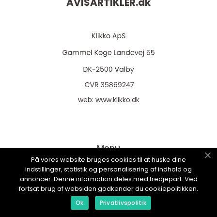
AVISARTIKLER.
dk
web:
www.klikko.dk
Menu
På vores website bruges cookies til at huske dine
indstillinger, statistik og personalisering af indhold og
annoncer. Denne information deles med tredjepart. Ved
Annoncering
fortsat brug af websiden godkender du cookiepolitikken.
Om os
Ok
Privatlivspolitik
Cookies