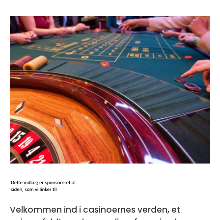
Velkommen ind i casinoernes verden, et