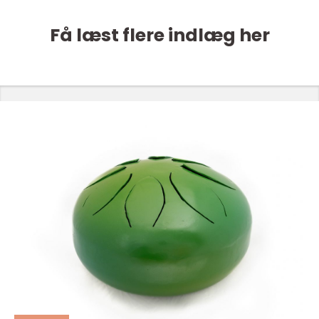
Få læst flere indlæg her