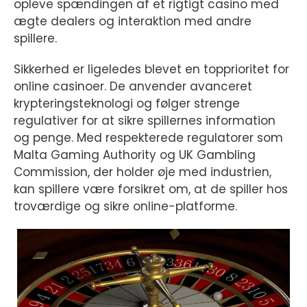
opleve spændingen af et rigtigt casino med
ægte dealers og interaktion med andre
spillere.
Sikkerhed er ligeledes blevet en topprioritet for
online casinoer. De anvender avanceret
krypteringsteknologi og følger strenge
regulativer for at sikre spillernes information
og penge. Med respekterede regulatorer som
Malta Gaming Authority og UK Gambling
Commission, der holder øje med industrien,
kan spillere være forsikret om, at de spiller hos
troværdige og sikre online-platforme.