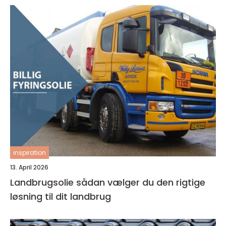
inspiration
13. April 2026
Landbrugsolie sådan vælger du den rigtige
løsning til dit landbrug