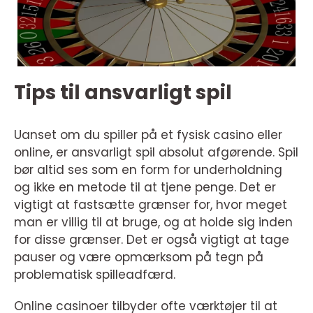
Tips til ansvarligt spil
Uanset om du spiller på et fysisk casino eller
online, er ansvarligt spil absolut afgørende. Spil
bør altid ses som en form for underholdning
og ikke en metode til at tjene penge. Det er
vigtigt at fastsætte grænser for, hvor meget
man er villig til at bruge, og at holde sig inden
for disse grænser. Det er også vigtigt at tage
pauser og være opmærksom på tegn på
problematisk spilleadfærd.
Online casinoer tilbyder ofte værktøjer til at