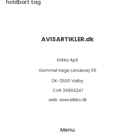
holdbart tag
AVISARTIKLER.
dk
web:
www.klikko.dk
Menu