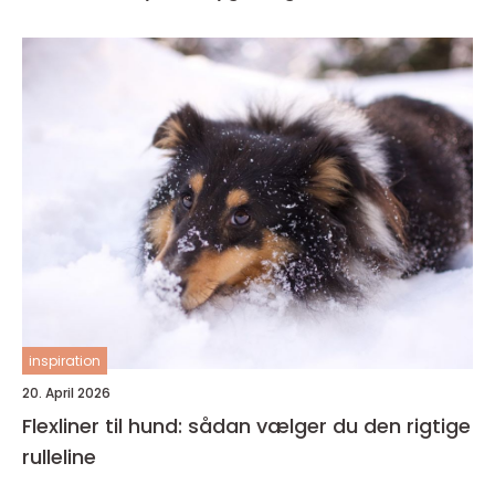
inspiration
20. April 2026
Flexliner til hund: sådan vælger du den rigtige
rulleline