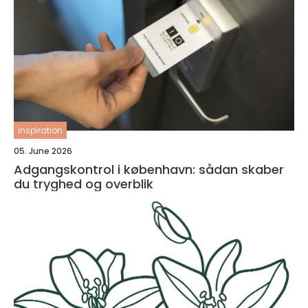
inspiration
05. June 2026
Adgangskontrol i københavn: sådan skaber
du tryghed og overblik