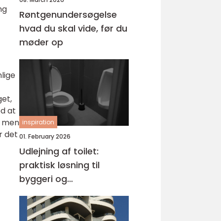
ng
Røntgenundersøgelse
hvad du skal vide, før du
møder op
lige
get,
ed at
v men
inspiration
r det
01. February 2026
Udlejning af toilet:
praktisk løsning til
byggeri og
arrangementer