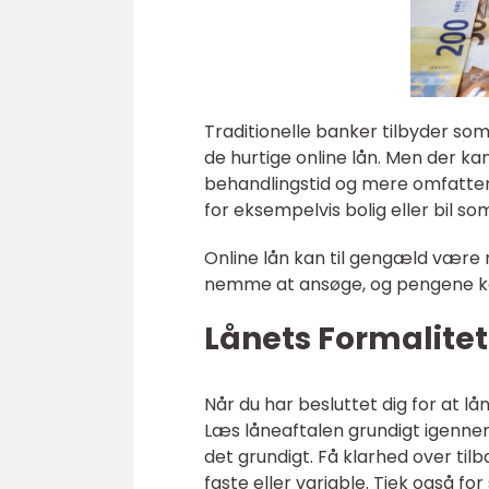
Traditionelle banker tilbyder som
de hurtige online lån. Men der k
behandlingstid og mere omfattend
for eksempelvis bolig eller bil so
Online lån kan til gengæld være
nemme at ansøge, og pengene kan b
Lånets Formalite
Når du har besluttet dig for at l
Læs låneaftalen grundigt igennem.
det grundigt. Få klarhed over ti
faste eller variable. Tjek også f