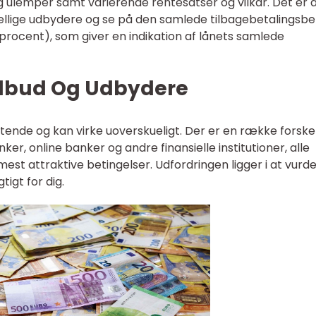
 ulemper samt varierende rentesatser og vilkår. Det er a
ellige udbydere og se på den samlede tilbagebetalingsbe
procent), som giver en indikation af lånets samlede
tilbud Og Udbydere
ende og kan virke uoverskueligt. Der er en række forskel
er, online banker og andre finansielle institutioner, alle
est attraktive betingelser. Udfordringen ligger i at vurde
tigt for dig.