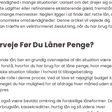
endighed i mange situationer. Uanset om det drejer sig 
te udgifter eller refinansiere eksisterende gæld, fremstå
 mange mennesker. Nøglen ligger i at finde det rette lån,
økonomiske omstændigheder. Denne artikel vil vejlede dig
an træffe en velinformeret beslutning, når du har brug fo
rveje Før Du Låner Penge?
ende lån, bør en grundig overvejelse af din situation være
t forstå, hvorfor du har brug for at låne penge, hvor mege
e situation tillader i forhold til tilbagebetaling.
de rolle i denne proces. Ved at lave et nøjagtigt budget 
or meget du har mulighed for at afdrage hver måned uden 
pres.
også være bevidst omkring de forskellige låneformer. D
orbrugslån, kassekreditter, hurtig lån og så videre. Hver