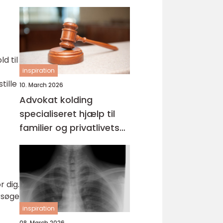
d til
inspiration
tille
10. March 2026
Advokat kolding
specialiseret hjælp til
familier og privatlivets
jura
r dig.
ersøge
inspiration
08. March 2026