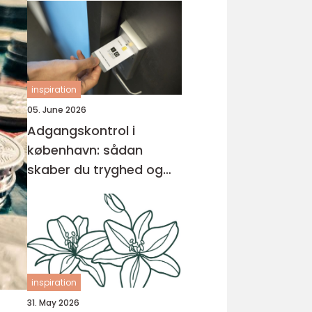
inspiration
05. June 2026
Adgangskontrol i
københavn: sådan
skaber du tryghed og
overblik
inspiration
31. May 2026