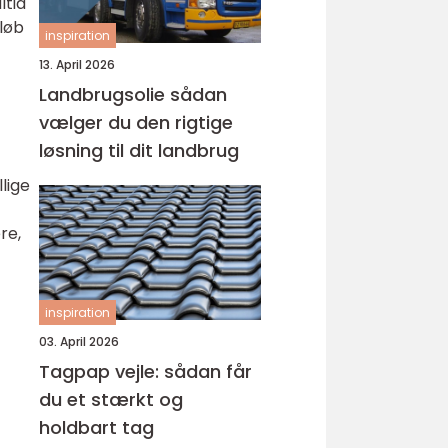
ltid
løb
inspiration
13. April 2026
Landbrugsolie sådan
vælger du den rigtige
løsning til dit landbrug
lige
re,
inspiration
03. April 2026
Tagpap vejle: sådan får
du et stærkt og
holdbart tag