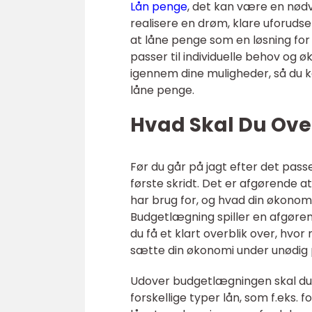
Lån penge
, det kan være en nødv
realisere en drøm, klare uforudse
at låne penge som en løsning for
passer til individuelle behov og 
igennem dine muligheder, så du k
låne penge.
Hvad Skal Du Ove
Før du går på jagt efter det pass
første skridt. Det er afgørende a
har brug for, og hvad din økonomisk
Budgetlægning spiller en afgøren
du få et klart overblik over, hv
sætte din økonomi under unødig 
Udover budgetlægningen skal du 
forskellige typer lån, som f.eks. f