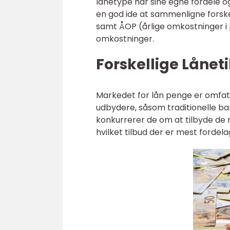
lånetype har sine egne fordele og
en god ide at sammenligne forsk
samt ÅOP (årlige omkostninger i 
omkostninger.
Forskellige Låne
Markedet for lån penge er omfatt
udbydere, såsom traditionelle bank
konkurrerer de om at tilbyde de m
hvilket tilbud der er mest fordelag