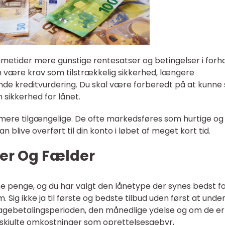
metider mere gunstige rentesatser og betingelser i forhol
an være krav som tilstrækkelig sikkerhed, længere
e kreditvurdering. Du skal være forberedt på at kunne s
m sikkerhed for lånet.
 mere tilgængelige. De ofte markedsføres som hurtige og
live overført til din konto i løbet af meget kort tid.
ter Og Fælder
åne penge, og du har valgt den lånetype der synes bedst fo
 Sig ikke ja til første og bedste tilbud uden først at und
lbagebetalingsperioden, den månedlige ydelse og om de er
or skjulte omkostninger som oprettelsesgebyr,