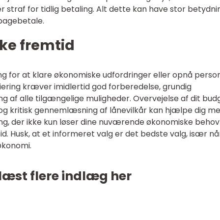
 straf for tidlig betaling. Alt dette kan have stor betydni
lbagebetale.
ke fremtid
g for at klare økonomiske udfordringer eller opnå person
iering kræver imidlertid god forberedelse, grundig
ng af alle tilgængelige muligheder. Overvejelse af dit bud
 og kritisk gennemlæsning af lånevilkår kan hjælpe dig m
ing, der ikke kun løser dine nuværende økonomiske beho
d. Husk, at et informeret valg er det bedste valg, især nå
økonomi.
læst flere indlæg her