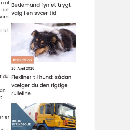
om at
Bedemand fyn et trygt
r det
valg i en svær tid
 som
r at
inspiration
20. April 2026
t du
Flexliner til hund: sådan
vælger du den rigtige
kan
rulleline
at
er er