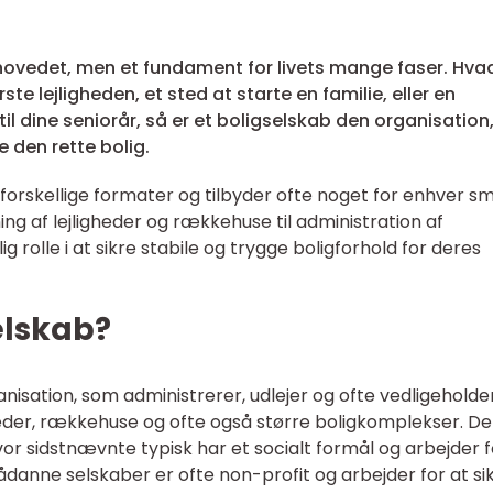
r hovedet, men et fundament for livets mange faser. Hva
ste lejligheden, et sted at starte en familie, eller en
l dine seniorår, så er et boligselskab den organisation
 den rette bolig.
forskellige formater og tilbyder ofte noget for enhver s
ejning af lejligheder og rækkehuse til administration af
rolle i at sikre stabile og trygge boligforhold for deres
elskab?
nisation, som administrerer, udlejer og ofte vedligeholde
gheder, rækkehuse og ofte også større boligkomplekser. D
r sidstnævnte typisk har et socialt formål og arbejder f
ådanne selskaber er ofte non-profit og arbejder for at si