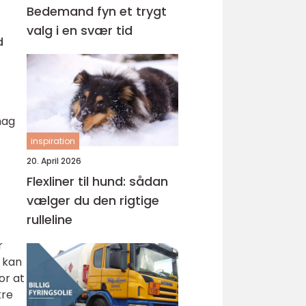
Bedemand fyn et trygt
valg i en svær tid
d
,
mag
inspiration
20. April 2026
Flexliner til hund: sådan
vælger du den rigtige
rulleline
r
e kan
or at
kre