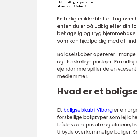
En bolig er ikke blot et tag ove
enten du er på udkig efter din før
behagelig og tryg hjemmebase ti
som kan hjælpe dig med at finde
Boligselskaber opererer i mange 
og i forskellige prislejer. Fra udl
ejendomme spiller de en væsentlig 
medlemmer.
Hvad er et boligs
Et
boligselskab i Viborg
er en orga
forskellige boligtyper som lejli
både være private og almene, hvo
tilbyde overkommelige boliger. S