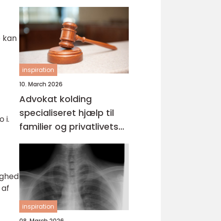
e kan
inspiration
10. March 2026
Advokat kolding
specialiseret hjælp til
 i.
familier og privatlivets
jura
ighed
 af
inspiration
08. March 2026