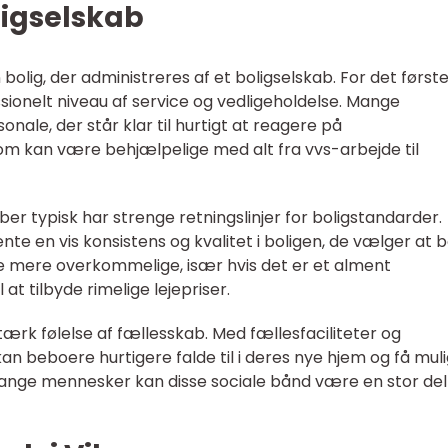
ligselskab
n bolig, der administreres af et boligselskab. For det først
sionelt niveau af service og vedligeholdelse. Mange
nale, der står klar til hurtigt at reagere på
om kan være behjælpelige med alt fra vvs-arbejde til
ber typisk har strenge retningslinjer for boligstandarder.
nte en vis konsistens og kvalitet i boligen, de vælger at bo
 mere overkommelige, især hvis det er et alment
t tilbyde rimelige lejepriser.
tærk følelse af fællesskab. Med fællesfaciliteter og
an beboere hurtigere falde til i deres nye hjem og få mul
ange mennesker kan disse sociale bånd være en stor del