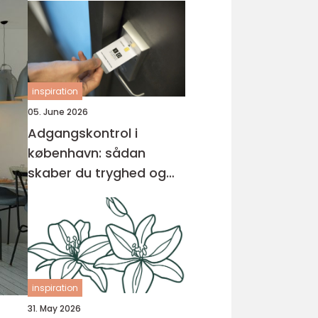
inspiration
05. June 2026
Adgangskontrol i
københavn: sådan
skaber du tryghed og
overblik
inspiration
31. May 2026