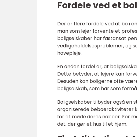
Fordele ved et bo
Der er flere fordele ved at bo i e
man som lejer forvente et profes
boligselskaber har fastansat perso
vedligeholdelsesproblemer, og s
havepleje.
En anden fordel er, at boligselska
Dette betyder, at lejere kan forve
Desuden kan boligerne ofte være
boligselskab, som har som formål a
Boligselskaber tilbyder også en s
organiserede beboeraktiviteter k
for at møde deres naboer. For m
det, der gør et hus til et hjem.