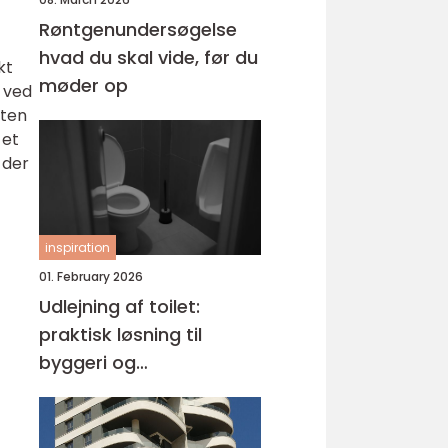
Røntgenundersøgelse
hvad du skal vide, før du
kt
møder op
 ved
gten
 et
 der
inspiration
01. February 2026
Udlejning af toilet:
praktisk løsning til
byggeri og
arrangementer