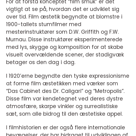
For at forstå konceptet “film smuk” er det
vigtigt at se på, hvordan det er udviklet sig
over tid. Film æstetik begyndte at blomstre i
1900-tallets stumfilmer med
mesterinstruktører som D.W. Griffith og F.W.
Murnau. Disse instruktører eksperimenterede
med lys, skygge og komposition for at skabe
visuelt overvældende scener, der stadigvæk
betager os den dag i dag.
I 1920’erne begyndte den tyske expressionisme
at forme film æstetikken med værker som
“Das Cabinet des Dr. Caligari” og “Metropolis”.
Disse film var kendetegnet ved deres dystre
atmosfære, skarpe vinkler og surrealistiske
sæt, som alle bidrog til den æstetiske appel.
I filmhistorien er der også flere internationale
bevægelser, der har bidraget til udviklingen af