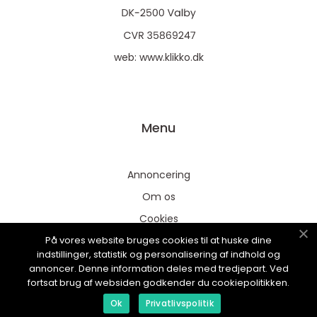
web:
www.klikko.dk
Menu
Annoncering
Om os
Cookies
På vores website bruges cookies til at huske dine
Kontakt os
indstillinger, statistik og personalisering af indhold og
Sitemap
annoncer. Denne information deles med tredjepart. Ved
fortsat brug af websiden godkender du cookiepolitikken.
Ok
Privatlivspolitik