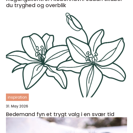
du tryghed og overblik
inspiration
31. May 2026
Bedemand fyn et trygt valg i en svær tid