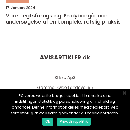
17. January 2024
Varetægtsfængsling: En dybdegående
undersøgelse af en kompleks retslig praksis
AVISARTIKLER.
dk
På vores website bruges cookies til at huske dine
indstillinger, statistik og personalisering af indhold og
annoncer. Denne information deles med tredjepart. Ved
fortsat brug af websiden godkender du cookiepolitikken.
web:
www.klikko.dk
Ok
Privatlivspolitik