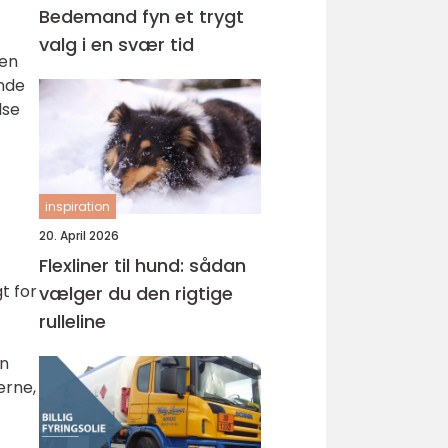
Bedemand fyn et trygt
valg i en svær tid
len
nde
lse
inspiration
20. April 2026
Flexliner til hund: sådan
t for
vælger du den rigtige
rulleline
an
erne,