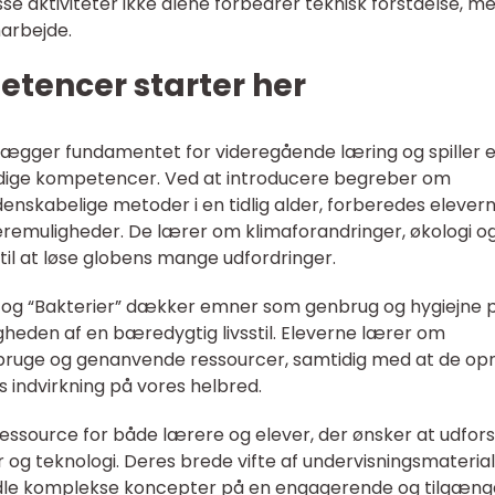
se aktiviteter ikke alene forbedrer teknisk forståelse, m
arbejde.
tencer starter her
n lægger fundamentet for videregående læring og spiller 
tidige kompetencer. Ved at introducere begreber om
nskabelige metoder i en tidlig alder, forberedes eleverne
eremuligheder. De lærer om klimaforandringer, økologi o
il at løse globens mange udfordringer.
” og “Bakterier” dækker emner som genbrug og hygiejne 
heden af en bæredygtig livsstil. Eleverne lærer om
bruge og genanvende ressourcer, samtidig med at de op
 indvirkning på vores helbred.
ressource for både lærere og elever, der ønsker at udfor
 og teknologi. Deres brede vifte af undervisningsmateria
midle komplekse koncepter på en engagerende og tilgæng