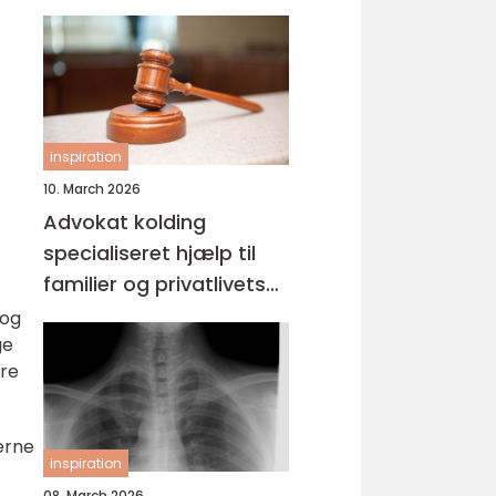
inspiration
10. March 2026
Advokat kolding
specialiseret hjælp til
familier og privatlivets
jura
 og
ge
ere
erne
inspiration
08. March 2026