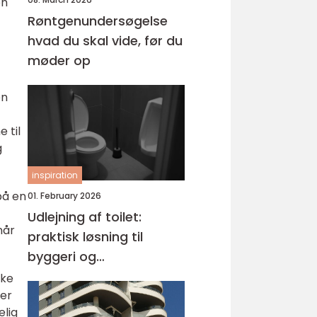
en
Røntgenundersøgelse
hvad du skal vide, før du
møder op
en
 til
g
inspiration
på en
01. February 2026
Udlejning af toilet:
når
praktisk løsning til
byggeri og
arrangementer
ske
ler
elig