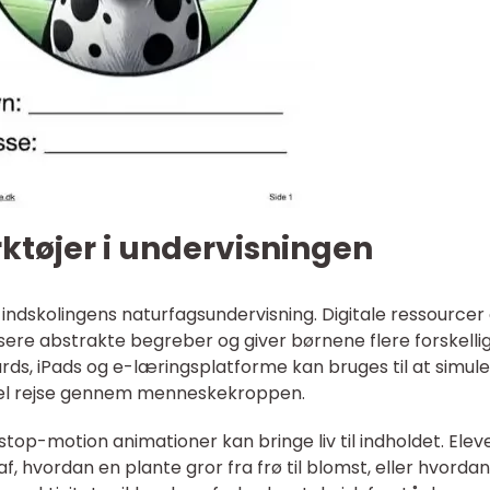
ktøjer i undervisningen
 i indskolingens naturfagsundervisning. Digitale ressourcer
sere abstrakte begreber og giver børnene flere forskelli
rds, iPads og e-læringsplatforme kan bruges til at simul
irtuel rejse gennem menneskekroppen.
top-motion animationer kan bringe liv til indholdet. Elev
, hvordan en plante gror fra frø til blomst, eller hvordan