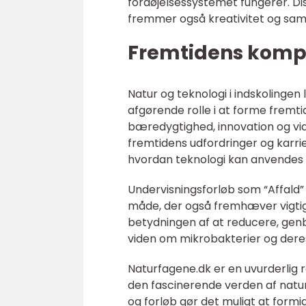
fordøjelsessystemet fungerer. Dis
fremmer også kreativitet og sam
Fremtidens kompe
Natur og teknologi i indskolinge
afgørende rolle i at forme frem
bæredygtighed, innovation og vide
fremtidens udfordringer og karri
hvordan teknologi kan anvendes t
Undervisningsforløb som “Affald
måde, der også fremhæver vigtig
betydningen af at reducere, gen
viden om mikrobakterier og deres
Naturfagene.dk er en uvurderlig 
den fascinerende verden af natur
og forløb gør det muligt at for