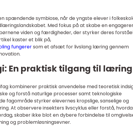
 en spændende symbiose, når de yngste elever i folkesko
dlæringslandskabet. Med fokus på at skabe en engagere
børnene viden og færdigheder, der styrker deres forståe
kel kaster et blik på,
oling fungerer
som et afsæt for livslang læring gennem
novation.
: En praktisk tilgang til læring
ifag kombinerer praktisk anvendelse med teoretisk indsig
rske og forstå naturlige processer samt teknologiske
 fagområde styrker elevernes kropslige, sanselige og
ing. At observere insekters livscyklus eller forstå, hvord
rdag, skaber ikke blot en dybere forbindelse til omgivels
ning og problemløsningsevner.