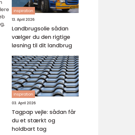
m
lere
inspiration
løb
13. April 2026
g,
Landbrugsolie sådan
vælger du den rigtige
løsning til dit landbrug
inspiration
03. April 2026
Tagpap vejle: sådan får
du et stærkt og
holdbart tag