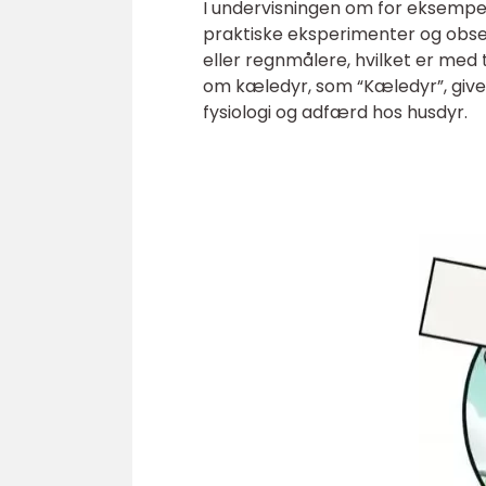
I undervisningen om for eksempel
praktiske eksperimenter og obser
eller regnmålere, hvilket er med 
om kæledyr, som “Kæledyr”, giver 
fysiologi og adfærd hos husdyr.