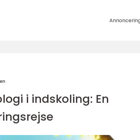
Annoncerin
sen
logi i indskoling: En
ingsrejse