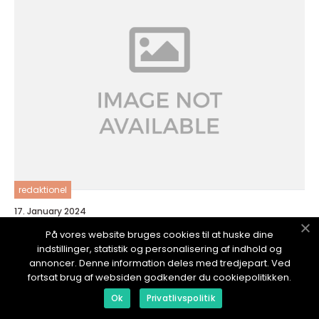
redaktionel
17. January 2024
Varetægtsfængsling: En dybdegående
På vores website bruges cookies til at huske dine
undersøgelse af en kompleks retslig praksis
indstillinger, statistik og personalisering af indhold og
annoncer. Denne information deles med tredjepart. Ved
fortsat brug af websiden godkender du cookiepolitikken.
Ok
Privatlivspolitik