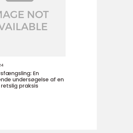
24
sfængsling: En
nde undersøgelse af en
retslig praksis