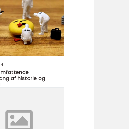
24
 omfattende
g af historie og
g