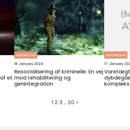
redaktionel
redaktionel
18. January 2024
17. January 20
Resocialisering af kriminelle: En vej
Varetægt
f et
mod rehabilitering og
dybdegåe
genintegration
kompleks 
1
2
3
…
20
>