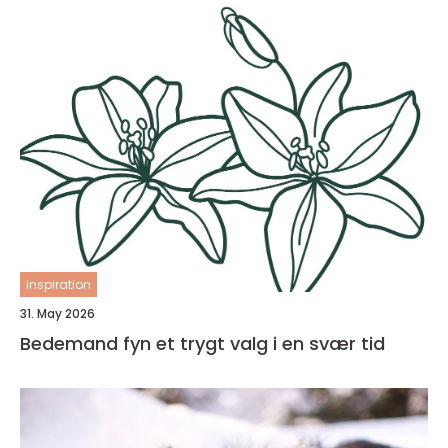
inspiration
31. May 2026
Bedemand fyn et trygt valg i en svær tid