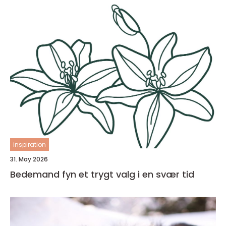
inspiration
31. May 2026
Bedemand fyn et trygt valg i en svær tid