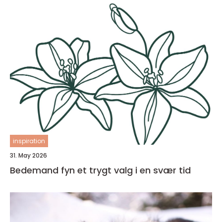
inspiration
31. May 2026
Bedemand fyn et trygt valg i en svær tid