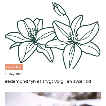
inspiration
31. May 2026
Bedemand fyn et trygt valg i en svær tid