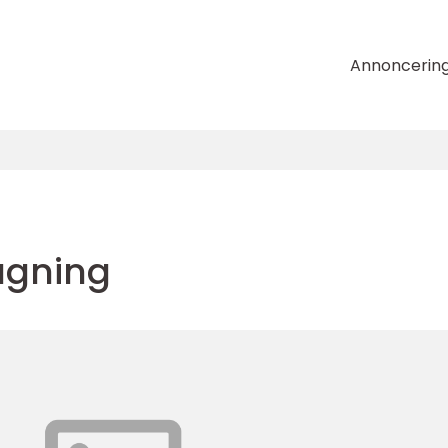
Annoncerin
ågning