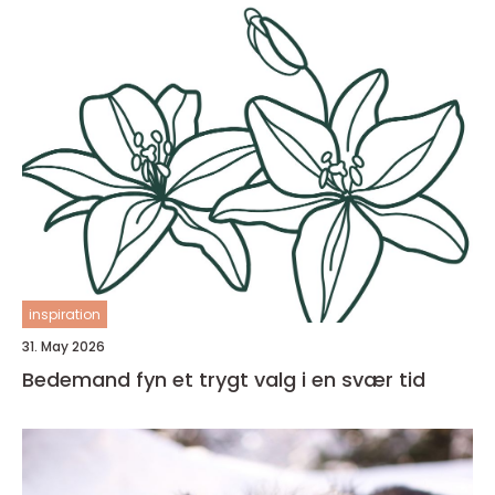
inspiration
31. May 2026
Bedemand fyn et trygt valg i en svær tid