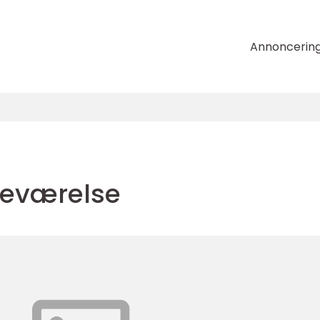
Annoncerin
veværelse