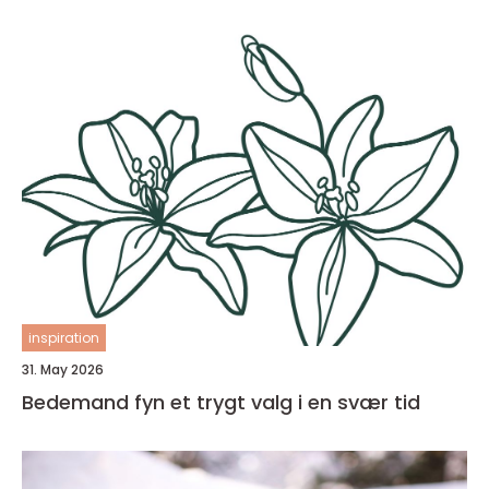
inspiration
31. May 2026
Bedemand fyn et trygt valg i en svær tid