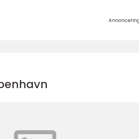
Annoncerin
øbenhavn