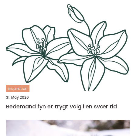
inspiration
31. May 2026
Bedemand fyn et trygt valg i en svær tid