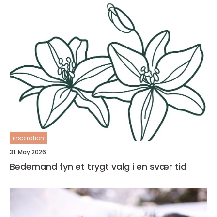
inspiration
31. May 2026
Bedemand fyn et trygt valg i en svær tid