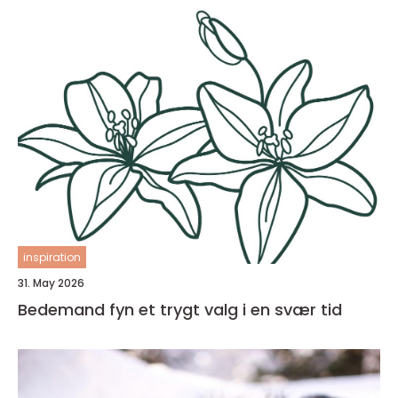
inspiration
31. May 2026
Bedemand fyn et trygt valg i en svær tid