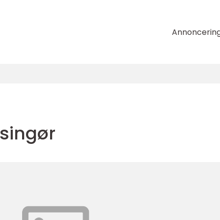
Annoncerin
lsingør