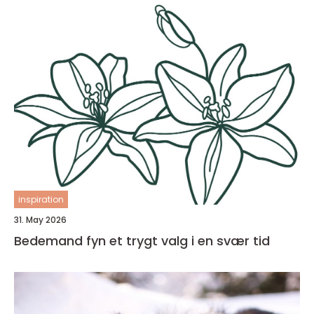
inspiration
31. May 2026
Bedemand fyn et trygt valg i en svær tid