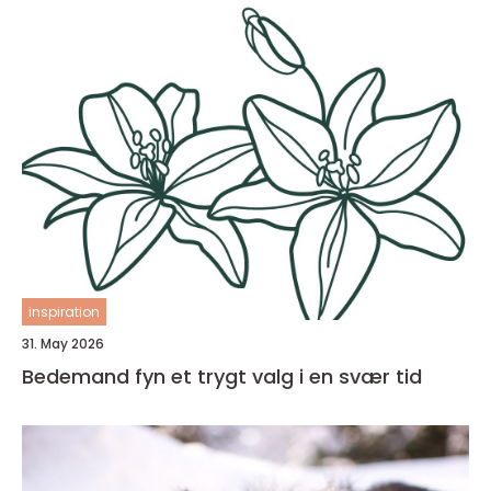
inspiration
31. May 2026
Bedemand fyn et trygt valg i en svær tid